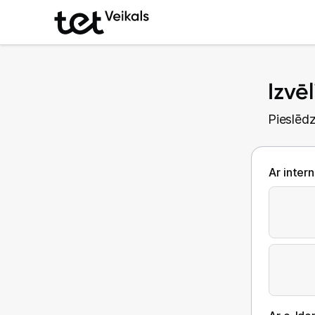
Izvē
Pieslēdz
Ar inter