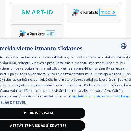
tīmekļa vietne izmanto sīkdatnes
īmekļa vietnē tiek izmantotas sīkdatnes, lai nodrošinātu un uzlabotu tīmekļa
LATVIAN
es darbību, sniegtu vietnes apmeklētājiem pielāgotu informāciju par mūsu
ktiem un pakalpojumiem, analizētu vietnes apmeklējumu. Zemāk sniedzam
RUSSIAN
māciju par visām sīkdatnēm, kuras tiek izmantotas mūsu tīmekļa vietnēs. Sīk
šķirties atkarībā no apmeklētās interneta vietnes sadaļas. Lietotājam jebkurā
ENGLISH
pēja piekrist, atteikties vai mainīt savu piekrišanu. Piekrišanas sniegšana, kā a
kšana vai mainīšana attiecas uz visām interneta vietnes sadaļām. Vairāk
mācijas par izmantotajām sīkdatnēm skatīt
sīkdatņu izmantošanas noteikumo
IELĀGOT IZVĒLI
PIEKRIST VISĀM
ATSTĀT TEHNISKĀS SĪKDATNES