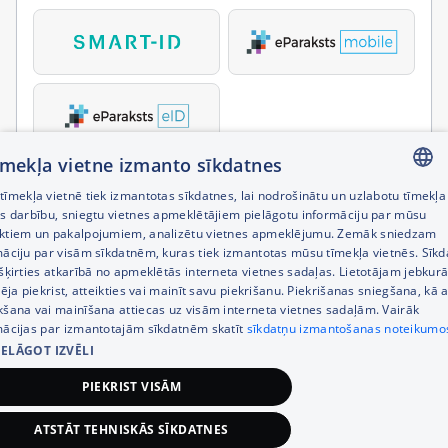
tīmekļa vietne izmanto sīkdatnes
īmekļa vietnē tiek izmantotas sīkdatnes, lai nodrošinātu un uzlabotu tīmekļa
LATVIAN
es darbību, sniegtu vietnes apmeklētājiem pielāgotu informāciju par mūsu
ktiem un pakalpojumiem, analizētu vietnes apmeklējumu. Zemāk sniedzam
RUSSIAN
māciju par visām sīkdatnēm, kuras tiek izmantotas mūsu tīmekļa vietnēs. Sīk
šķirties atkarībā no apmeklētās interneta vietnes sadaļas. Lietotājam jebkurā
ENGLISH
pēja piekrist, atteikties vai mainīt savu piekrišanu. Piekrišanas sniegšana, kā a
kšana vai mainīšana attiecas uz visām interneta vietnes sadaļām. Vairāk
mācijas par izmantotajām sīkdatnēm skatīt
sīkdatņu izmantošanas noteikumo
IELĀGOT IZVĒLI
PIEKRIST VISĀM
ATSTĀT TEHNISKĀS SĪKDATNES