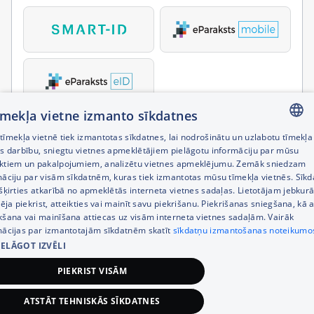
tīmekļa vietne izmanto sīkdatnes
īmekļa vietnē tiek izmantotas sīkdatnes, lai nodrošinātu un uzlabotu tīmekļa
LATVIAN
es darbību, sniegtu vietnes apmeklētājiem pielāgotu informāciju par mūsu
ktiem un pakalpojumiem, analizētu vietnes apmeklējumu. Zemāk sniedzam
RUSSIAN
māciju par visām sīkdatnēm, kuras tiek izmantotas mūsu tīmekļa vietnēs. Sīk
šķirties atkarībā no apmeklētās interneta vietnes sadaļas. Lietotājam jebkurā
ENGLISH
pēja piekrist, atteikties vai mainīt savu piekrišanu. Piekrišanas sniegšana, kā a
kšana vai mainīšana attiecas uz visām interneta vietnes sadaļām. Vairāk
mācijas par izmantotajām sīkdatnēm skatīt
sīkdatņu izmantošanas noteikumo
IELĀGOT IZVĒLI
PIEKRIST VISĀM
ATSTĀT TEHNISKĀS SĪKDATNES