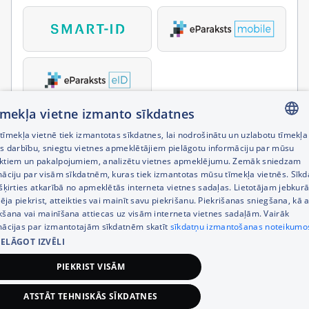
tīmekļa vietne izmanto sīkdatnes
īmekļa vietnē tiek izmantotas sīkdatnes, lai nodrošinātu un uzlabotu tīmekļa
LATVIAN
es darbību, sniegtu vietnes apmeklētājiem pielāgotu informāciju par mūsu
ktiem un pakalpojumiem, analizētu vietnes apmeklējumu. Zemāk sniedzam
RUSSIAN
māciju par visām sīkdatnēm, kuras tiek izmantotas mūsu tīmekļa vietnēs. Sīk
šķirties atkarībā no apmeklētās interneta vietnes sadaļas. Lietotājam jebkurā
ENGLISH
pēja piekrist, atteikties vai mainīt savu piekrišanu. Piekrišanas sniegšana, kā a
kšana vai mainīšana attiecas uz visām interneta vietnes sadaļām. Vairāk
mācijas par izmantotajām sīkdatnēm skatīt
sīkdatņu izmantošanas noteikumo
IELĀGOT IZVĒLI
PIEKRIST VISĀM
ATSTĀT TEHNISKĀS SĪKDATNES