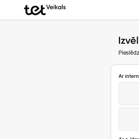
Izvē
Pieslēdz
Ar inter