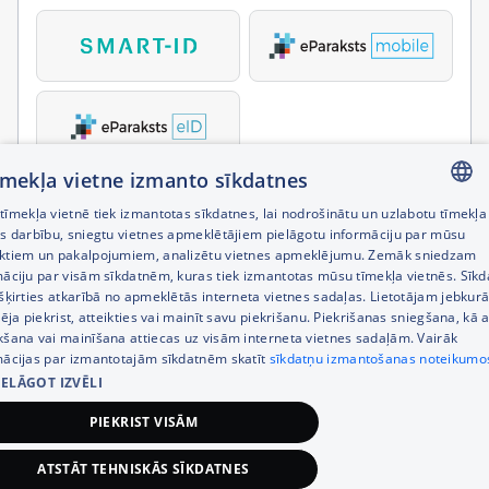
tīmekļa vietne izmanto sīkdatnes
īmekļa vietnē tiek izmantotas sīkdatnes, lai nodrošinātu un uzlabotu tīmekļa
LATVIAN
es darbību, sniegtu vietnes apmeklētājiem pielāgotu informāciju par mūsu
ktiem un pakalpojumiem, analizētu vietnes apmeklējumu. Zemāk sniedzam
RUSSIAN
māciju par visām sīkdatnēm, kuras tiek izmantotas mūsu tīmekļa vietnēs. Sīk
šķirties atkarībā no apmeklētās interneta vietnes sadaļas. Lietotājam jebkurā
ENGLISH
pēja piekrist, atteikties vai mainīt savu piekrišanu. Piekrišanas sniegšana, kā a
kšana vai mainīšana attiecas uz visām interneta vietnes sadaļām. Vairāk
mācijas par izmantotajām sīkdatnēm skatīt
sīkdatņu izmantošanas noteikumo
IELĀGOT IZVĒLI
PIEKRIST VISĀM
ATSTĀT TEHNISKĀS SĪKDATNES