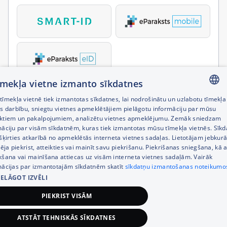
tīmekļa vietne izmanto sīkdatnes
īmekļa vietnē tiek izmantotas sīkdatnes, lai nodrošinātu un uzlabotu tīmekļa
LATVIAN
es darbību, sniegtu vietnes apmeklētājiem pielāgotu informāciju par mūsu
ktiem un pakalpojumiem, analizētu vietnes apmeklējumu. Zemāk sniedzam
RUSSIAN
māciju par visām sīkdatnēm, kuras tiek izmantotas mūsu tīmekļa vietnēs. Sīk
šķirties atkarībā no apmeklētās interneta vietnes sadaļas. Lietotājam jebkurā
ENGLISH
pēja piekrist, atteikties vai mainīt savu piekrišanu. Piekrišanas sniegšana, kā a
kšana vai mainīšana attiecas uz visām interneta vietnes sadaļām. Vairāk
mācijas par izmantotajām sīkdatnēm skatīt
sīkdatņu izmantošanas noteikumo
IELĀGOT IZVĒLI
PIEKRIST VISĀM
ATSTĀT TEHNISKĀS SĪKDATNES