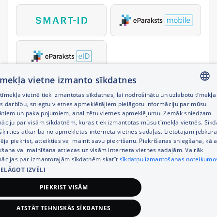
tīmekļa vietne izmanto sīkdatnes
īmekļa vietnē tiek izmantotas sīkdatnes, lai nodrošinātu un uzlabotu tīmekļa
LATVIAN
es darbību, sniegtu vietnes apmeklētājiem pielāgotu informāciju par mūsu
ktiem un pakalpojumiem, analizētu vietnes apmeklējumu. Zemāk sniedzam
RUSSIAN
māciju par visām sīkdatnēm, kuras tiek izmantotas mūsu tīmekļa vietnēs. Sīk
šķirties atkarībā no apmeklētās interneta vietnes sadaļas. Lietotājam jebkurā
ENGLISH
pēja piekrist, atteikties vai mainīt savu piekrišanu. Piekrišanas sniegšana, kā a
kšana vai mainīšana attiecas uz visām interneta vietnes sadaļām. Vairāk
mācijas par izmantotajām sīkdatnēm skatīt
sīkdatņu izmantošanas noteikumo
IELĀGOT IZVĒLI
PIEKRIST VISĀM
ATSTĀT TEHNISKĀS SĪKDATNES