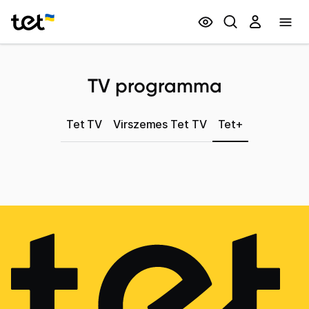
Privātpersonām
Biznesam
TV programma
Tet TV
Virszemes Tet TV
Tet+