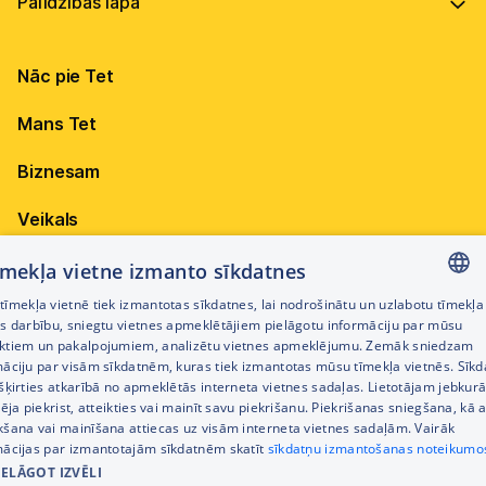
Vadība
Virszemes Tet TV
Internets
Ilgtspēja
Virszemes Tet TV kodi
Nāc pie Tet
Televīzija
Karjera
TV programma
Elektrība
Mobilais internets 15,99 €
Mans Tet
Dokumenti
Pieejamība
Citi jautājumi
Apskati piedāvājumu
Attīstības projekti
Biznesam
Sazināties
Izmēģini 14 dienas bez līgumsoda!
Iepirkumi
Veikals
Privātuma politika
Sīkdatņu iestatījumi
Akcijas
tīmekļa vietne izmanto sīkdatnes
Privātuma politika darbinieku atlases procesā
īmekļa vietnē tiek izmantotas sīkdatnes, lai nodrošinātu un uzlabotu tīmekļa
Citi pakalpojumi
LATVIAN
es darbību, sniegtu vietnes apmeklētājiem pielāgotu informāciju par mūsu
Piekļūstamības paziņojums
ktiem un pakalpojumiem, analizētu vietnes apmeklējumu. Zemāk sniedzam
RUSSIAN
māciju par visām sīkdatnēm, kuras tiek izmantotas mūsu tīmekļa vietnēs. Sīk
Kontakti
šķirties atkarībā no apmeklētās interneta vietnes sadaļas. Lietotājam jebkurā
ENGLISH
Cenrādis
pēja piekrist, atteikties vai mainīt savu piekrišanu. Piekrišanas sniegšana, kā a
kšana vai mainīšana attiecas uz visām interneta vietnes sadaļām. Vairāk
mācijas par izmantotajām sīkdatnēm skatīt
sīkdatņu izmantošanas noteikumo
IELĀGOT IZVĒLI