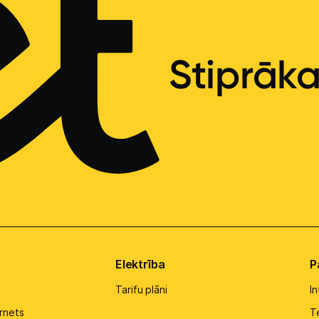
Stiprāk
Elektrība
P
Tarifu plāni
I
rnets
Te