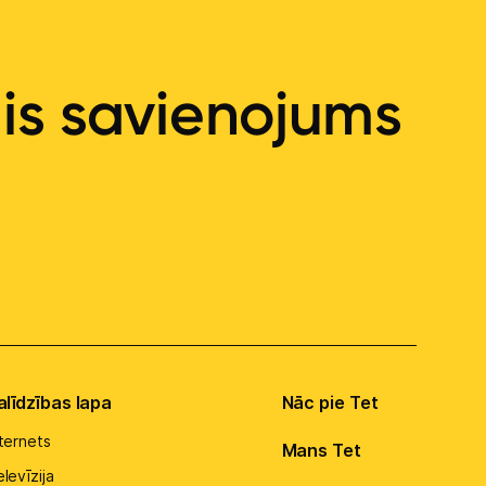
ais savienojums
alīdzības lapa
Nāc pie Tet
nternets
Mans Tet
levīzija