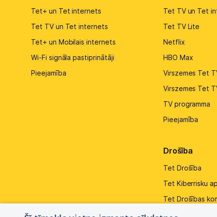
Tet+ un Tet internets
Tet TV un Tet in
Tet TV un Tet internets
Tet TV Lite
Tet+ un Mobilais internets
Netflix
Wi-Fi signāla pastiprinātāji
HBO Max
Pieejamība
Virszemes Tet T
Virszemes Tet T
TV programma
Pieejamība
Drošība
Tet Drošība
Tet Kiberrisku a
Tet Drošības ko