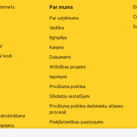
Par mums
ternets
El
Ci
Par uzņēmumu
S
Vadība
Ilgtspēja
V
Karjera
V kodi
Dokumenti
Attīstības projekti
Iepirkumi
Privātuma politika
Sīkdatņu iestatījumi
Privātuma politika darbinieku atlases
procesā
pdrošināšana
Piekļūstamības paziņojums
mplekts
Kontakti