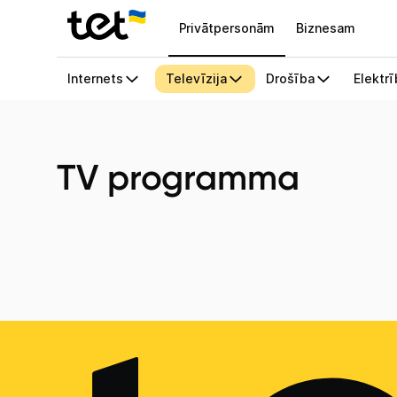
Privātpersonām
Biznesam
TV programma