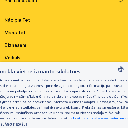
Vadība
Virszemes Tet TV kodi
Internets
Ilgtspēja
TV programma
Nāc pie Tet
Televīzija
Karjera
Pieejamība
Elektrība
Mobilais internets 15,99 €
Mans Tet
Dokumenti
Citi jautājumi
Apskati piedāvājumu
Attīstības projekti
Biznesam
Sazināties
Izmēģini 14 dienas bez līgumsoda!
Iepirkumi
Veikals
Privātuma politika
Sīkdatņu iestatījumi
Akcijas
tīmekļa vietne izmanto sīkdatnes
Privātuma politika darbinieku atlases procesā
īmekļa vietnē tiek izmantotas sīkdatnes, lai nodrošinātu un uzlabotu tīmekļa
Citi pakalpojumi
LATVIAN
es darbību, sniegtu vietnes apmeklētājiem pielāgotu informāciju par mūsu
Piekļūstamības paziņojums
ktiem un pakalpojumiem, analizētu vietnes apmeklējumu. Zemāk sniedzam
RUSSIAN
māciju par visām sīkdatnēm, kuras tiek izmantotas mūsu tīmekļa vietnēs. Sīk
Kontakti
šķirties atkarībā no apmeklētās interneta vietnes sadaļas. Lietotājam jebkurā
ENGLISH
Cenrādis
pēja piekrist, atteikties vai mainīt savu piekrišanu. Piekrišanas sniegšana, kā a
kšana vai mainīšana attiecas uz visām interneta vietnes sadaļām. Vairāk
mācijas par izmantotajām sīkdatnēm skatīt
sīkdatņu izmantošanas noteikumo
IELĀGOT IZVĒLI