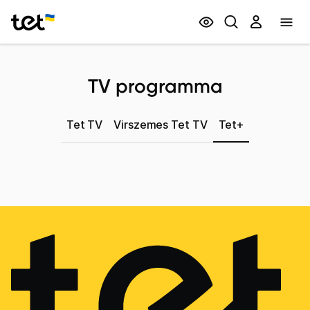
Privātpersonām
Biznesam
TV programma
Tet TV
Virszemes Tet TV
Tet+