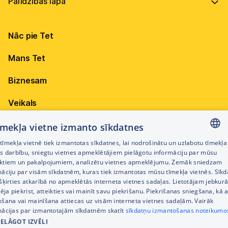
Vadība
Virszemes Tet TV kodi
Internets
Ilgtspēja
TV programma
Nāc pie Tet
Televīzija
Karjera
Pieejamība
Elektrība
Mobilais internets 15,99 €
Mans Tet
Dokumenti
Citi jautājumi
Apskati piedāvājumu
Attīstības projekti
Biznesam
Sazināties
Izmēģini 14 dienas bez līgumsoda!
Iepirkumi
Veikals
Privātuma politika
Sīkdatņu iestatījumi
Akcijas
tīmekļa vietne izmanto sīkdatnes
Privātuma politika darbinieku atlases procesā
īmekļa vietnē tiek izmantotas sīkdatnes, lai nodrošinātu un uzlabotu tīmekļa
Citi pakalpojumi
LATVIAN
es darbību, sniegtu vietnes apmeklētājiem pielāgotu informāciju par mūsu
Piekļūstamības paziņojums
ktiem un pakalpojumiem, analizētu vietnes apmeklējumu. Zemāk sniedzam
RUSSIAN
māciju par visām sīkdatnēm, kuras tiek izmantotas mūsu tīmekļa vietnēs. Sīk
Kontakti
šķirties atkarībā no apmeklētās interneta vietnes sadaļas. Lietotājam jebkurā
ENGLISH
Cenrādis
pēja piekrist, atteikties vai mainīt savu piekrišanu. Piekrišanas sniegšana, kā a
kšana vai mainīšana attiecas uz visām interneta vietnes sadaļām. Vairāk
mācijas par izmantotajām sīkdatnēm skatīt
sīkdatņu izmantošanas noteikumo
IELĀGOT IZVĒLI