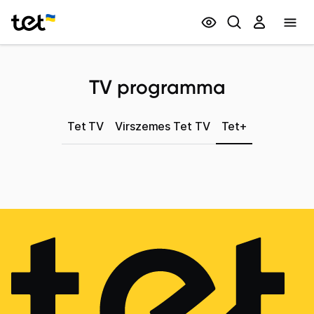
Privātpersonām
Biznesam
TV programma
Tet TV
Virszemes Tet TV
Tet+