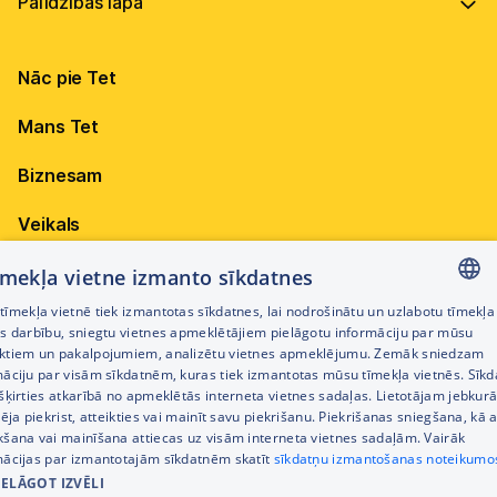
Vadība
Virszemes Tet TV
Internets
Ilgtspēja
Virszemes Tet TV kodi
Nāc pie Tet
Televīzija
Karjera
TV programma
Elektrība
Mobilais internets 15,99 €
Mans Tet
Dokumenti
Pieejamība
Citi jautājumi
Apskati piedāvājumu
Attīstības projekti
Biznesam
Sazināties
Izmēģini 14 dienas bez līgumsoda!
Iepirkumi
Veikals
Privātuma politika
Sīkdatņu iestatījumi
Akcijas
tīmekļa vietne izmanto sīkdatnes
Privātuma politika darbinieku atlases procesā
īmekļa vietnē tiek izmantotas sīkdatnes, lai nodrošinātu un uzlabotu tīmekļa
Citi pakalpojumi
LATVIAN
es darbību, sniegtu vietnes apmeklētājiem pielāgotu informāciju par mūsu
Piekļūstamības paziņojums
ktiem un pakalpojumiem, analizētu vietnes apmeklējumu. Zemāk sniedzam
RUSSIAN
māciju par visām sīkdatnēm, kuras tiek izmantotas mūsu tīmekļa vietnēs. Sīk
Kontakti
šķirties atkarībā no apmeklētās interneta vietnes sadaļas. Lietotājam jebkurā
ENGLISH
Cenrādis
pēja piekrist, atteikties vai mainīt savu piekrišanu. Piekrišanas sniegšana, kā a
kšana vai mainīšana attiecas uz visām interneta vietnes sadaļām. Vairāk
mācijas par izmantotajām sīkdatnēm skatīt
sīkdatņu izmantošanas noteikumo
IELĀGOT IZVĒLI