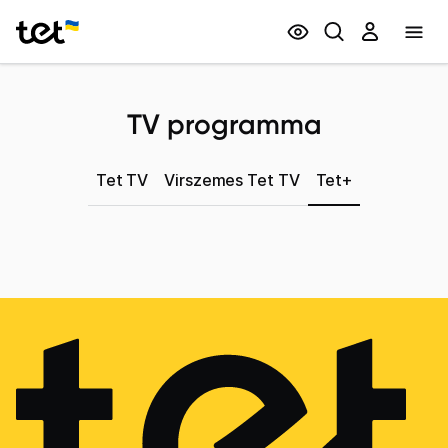
Privātpersonām
Biznesam
TV programma
Tet TV
Virszemes Tet TV
Tet+