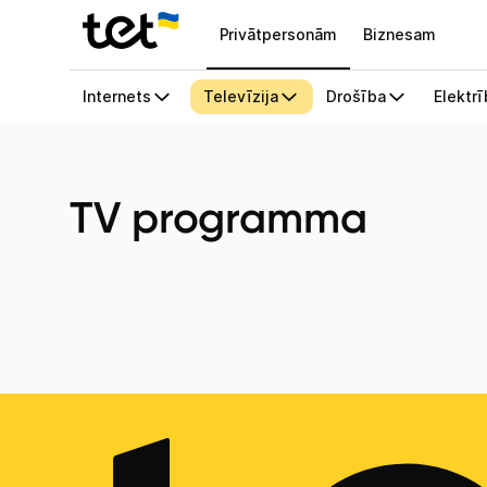
Privātpersonām
Biznesam
TV programma