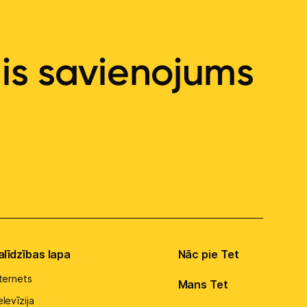
ais savienojums
alīdzības lapa
Nāc pie Tet
nternets
Mans Tet
levīzija