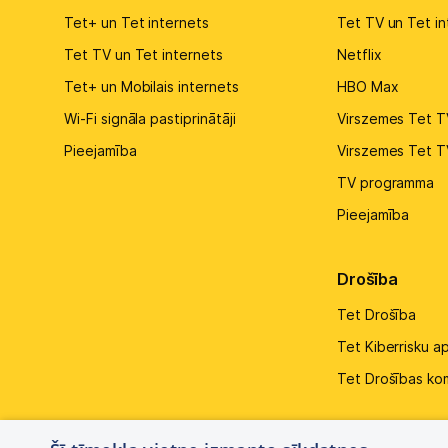
Tet+ un Tet internets
Tet TV un Tet in
Tet TV un Tet internets
Netflix
Tet+ un Mobilais internets
HBO Max
Wi-Fi signāla pastiprinātāji
Virszemes Tet T
Pieejamība
Virszemes Tet T
TV programma
Pieejamība
Drošība
Tet Drošība
Tet Kiberrisku a
Tet Drošības ko