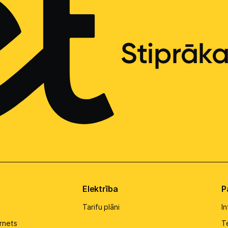
Stiprāk
Elektrība
P
Tarifu plāni
I
rnets
Te