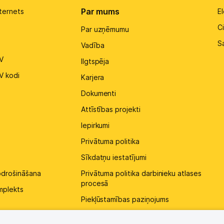
Par mums
ternets
El
Ci
Par uzņēmumu
S
Vadība
V
Ilgtspēja
V kodi
Karjera
Dokumenti
Attīstības projekti
Iepirkumi
Privātuma politika
Sīkdatņu iestatījumi
pdrošināšana
Privātuma politika darbinieku atlases
procesā
mplekts
Piekļūstamības paziņojums
Kontakti