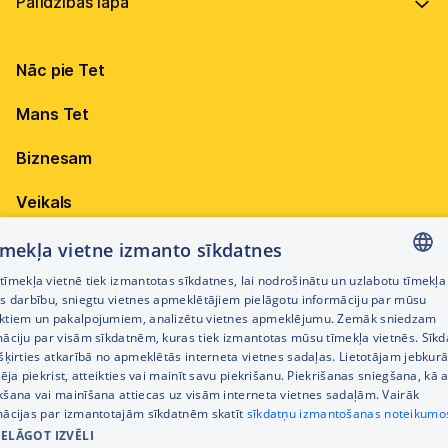
Vadība
Virszemes Tet TV
Internets
Ilgtspēja
Virszemes Tet TV kodi
Nāc pie Tet
Televīzija
Karjera
TV programma
Elektrība
Mobilais internets 15,99 €
Mans Tet
Dokumenti
Pieejamība
Citi jautājumi
Apskati piedāvājumu
Attīstības projekti
Biznesam
Sazināties
Izmēģini 14 dienas bez līgumsoda!
Iepirkumi
Veikals
Privātuma politika
Sīkdatņu iestatījumi
Akcijas
tīmekļa vietne izmanto sīkdatnes
Privātuma politika darbinieku atlases procesā
īmekļa vietnē tiek izmantotas sīkdatnes, lai nodrošinātu un uzlabotu tīmekļa
Citi pakalpojumi
LATVIAN
es darbību, sniegtu vietnes apmeklētājiem pielāgotu informāciju par mūsu
Piekļūstamības paziņojums
ktiem un pakalpojumiem, analizētu vietnes apmeklējumu. Zemāk sniedzam
RUSSIAN
māciju par visām sīkdatnēm, kuras tiek izmantotas mūsu tīmekļa vietnēs. Sīk
Kontakti
šķirties atkarībā no apmeklētās interneta vietnes sadaļas. Lietotājam jebkurā
ENGLISH
Cenrādis
pēja piekrist, atteikties vai mainīt savu piekrišanu. Piekrišanas sniegšana, kā a
kšana vai mainīšana attiecas uz visām interneta vietnes sadaļām. Vairāk
mācijas par izmantotajām sīkdatnēm skatīt
sīkdatņu izmantošanas noteikumo
IELĀGOT IZVĒLI