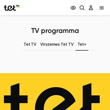
Privātpersonām
Biznesam
TV programma
Tet TV
Virszemes Tet TV
Tet+