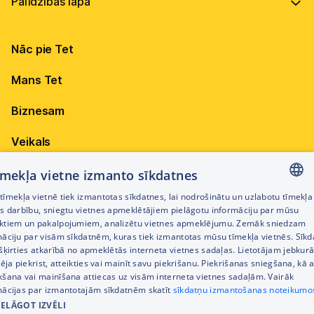
Vadība
Virszemes Tet TV
Internets
Ilgtspēja
Virszemes Tet TV kodi
Nāc pie Tet
Televīzija
Karjera
TV programma
Elektrība
Mobilais internets 15,99 €
Mans Tet
Dokumenti
Pieejamība
Citi jautājumi
Apskati piedāvājumu
Attīstības projekti
Biznesam
Sazināties
Izmēģini 14 dienas bez līgumsoda!
Iepirkumi
Veikals
Privātuma politika
Sīkdatņu iestatījumi
Akcijas
tīmekļa vietne izmanto sīkdatnes
Privātuma politika darbinieku atlases procesā
īmekļa vietnē tiek izmantotas sīkdatnes, lai nodrošinātu un uzlabotu tīmekļa
Citi pakalpojumi
LATVIAN
es darbību, sniegtu vietnes apmeklētājiem pielāgotu informāciju par mūsu
Piekļūstamības paziņojums
ktiem un pakalpojumiem, analizētu vietnes apmeklējumu. Zemāk sniedzam
RUSSIAN
māciju par visām sīkdatnēm, kuras tiek izmantotas mūsu tīmekļa vietnēs. Sīk
Kontakti
šķirties atkarībā no apmeklētās interneta vietnes sadaļas. Lietotājam jebkurā
ENGLISH
Cenrādis
pēja piekrist, atteikties vai mainīt savu piekrišanu. Piekrišanas sniegšana, kā a
kšana vai mainīšana attiecas uz visām interneta vietnes sadaļām. Vairāk
mācijas par izmantotajām sīkdatnēm skatīt
sīkdatņu izmantošanas noteikumo
IELĀGOT IZVĒLI