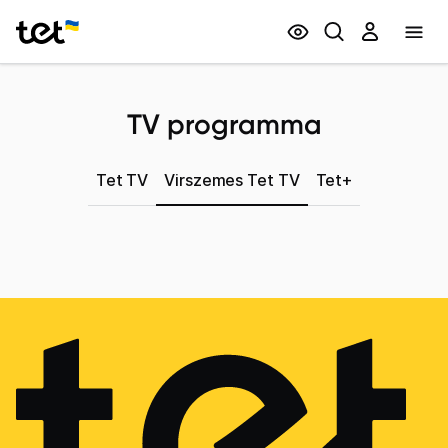
Privātpersonām
Biznesam
TV programma
Tet TV
Virszemes Tet TV
Tet+