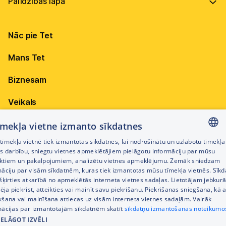
Vadība
Virszemes Tet TV kodi
Internets
Ilgtspēja
TV programma
Nāc pie Tet
Televīzija
Karjera
Pieejamība
Elektrība
Mobilais internets 15,99 €
Mans Tet
Dokumenti
Citi jautājumi
Apskati piedāvājumu
Attīstības projekti
Biznesam
Sazināties
Izmēģini 14 dienas bez līgumsoda!
Iepirkumi
Veikals
Privātuma politika
Sīkdatņu iestatījumi
Akcijas
tīmekļa vietne izmanto sīkdatnes
Privātuma politika darbinieku atlases procesā
īmekļa vietnē tiek izmantotas sīkdatnes, lai nodrošinātu un uzlabotu tīmekļa
Citi pakalpojumi
LATVIAN
es darbību, sniegtu vietnes apmeklētājiem pielāgotu informāciju par mūsu
Piekļūstamības paziņojums
ktiem un pakalpojumiem, analizētu vietnes apmeklējumu. Zemāk sniedzam
RUSSIAN
māciju par visām sīkdatnēm, kuras tiek izmantotas mūsu tīmekļa vietnēs. Sīk
Kontakti
šķirties atkarībā no apmeklētās interneta vietnes sadaļas. Lietotājam jebkurā
ENGLISH
Cenrādis
pēja piekrist, atteikties vai mainīt savu piekrišanu. Piekrišanas sniegšana, kā a
kšana vai mainīšana attiecas uz visām interneta vietnes sadaļām. Vairāk
mācijas par izmantotajām sīkdatnēm skatīt
sīkdatņu izmantošanas noteikumo
IELĀGOT IZVĒLI