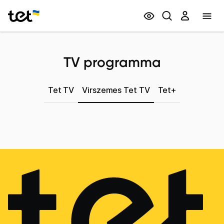
Privātpersonām
Biznesam
TV programma
Tet TV
Virszemes Tet TV
Tet+