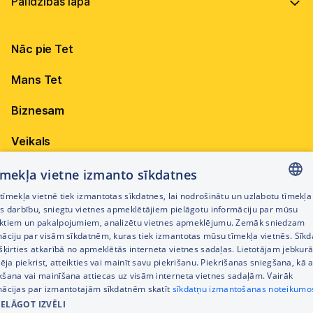
Vadība
Virszemes Tet TV kodi
Internets
Ilgtspēja
TV programma
Nāc pie Tet
Televīzija
Karjera
Pieejamība
Elektrība
Mobilais internets 15,99 €
Mans Tet
Dokumenti
Citi jautājumi
Apskati piedāvājumu
Attīstības projekti
Biznesam
Sazināties
Izmēģini 14 dienas bez līgumsoda!
Iepirkumi
Veikals
Privātuma politika
Sīkdatņu iestatījumi
Akcijas
tīmekļa vietne izmanto sīkdatnes
Privātuma politika darbinieku atlases procesā
īmekļa vietnē tiek izmantotas sīkdatnes, lai nodrošinātu un uzlabotu tīmekļa
Citi pakalpojumi
LATVIAN
es darbību, sniegtu vietnes apmeklētājiem pielāgotu informāciju par mūsu
Piekļūstamības paziņojums
ktiem un pakalpojumiem, analizētu vietnes apmeklējumu. Zemāk sniedzam
RUSSIAN
māciju par visām sīkdatnēm, kuras tiek izmantotas mūsu tīmekļa vietnēs. Sīk
Kontakti
šķirties atkarībā no apmeklētās interneta vietnes sadaļas. Lietotājam jebkurā
ENGLISH
Cenrādis
pēja piekrist, atteikties vai mainīt savu piekrišanu. Piekrišanas sniegšana, kā a
kšana vai mainīšana attiecas uz visām interneta vietnes sadaļām. Vairāk
mācijas par izmantotajām sīkdatnēm skatīt
sīkdatņu izmantošanas noteikumo
IELĀGOT IZVĒLI