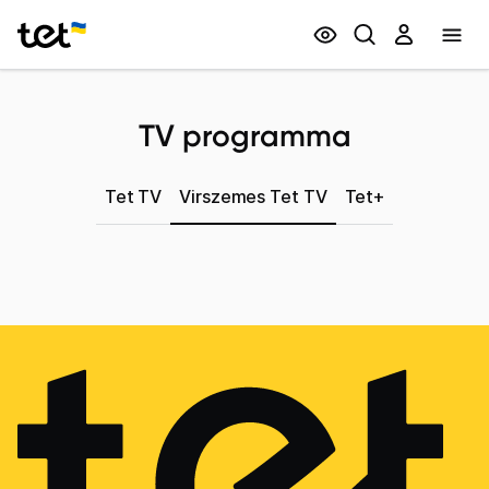
Privātpersonām
Biznesam
TV programma
Tet TV
Virszemes Tet TV
Tet+