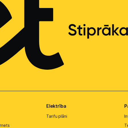
Stiprāk
Elektrība
P
Tarifu plāni
I
rnets
Te