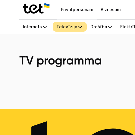
Privātpersonām
Biznesam
TV programma