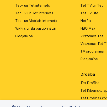
Tet+ un Tet internets
Tet TV un Tet in
Tet TV un Tet internets
Tet TV Lite
Tet+ un Mobilais internets
Netflix
Wi-Fi signāla pastiprinātāji
HBO Max
Pieejamība
Virszemes Tet T
Virszemes Tet T
TV programma
Pieejamība
Drošība
Tet Drošība
Tet Kiberrisku a
Tet Drošības ko