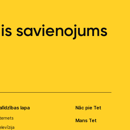
ais savienojums
alīdzības lapa
Nāc pie Tet
nternets
Mans Tet
levīzija