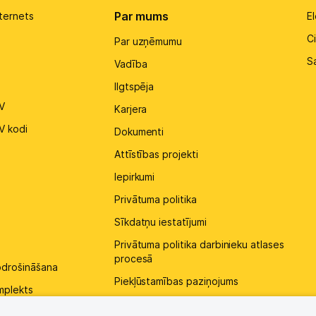
Par mums
ternets
El
Ci
Par uzņēmumu
S
Vadība
Ilgtspēja
V
Karjera
V kodi
Dokumenti
Attīstības projekti
Iepirkumi
Privātuma politika
Sīkdatņu iestatījumi
Privātuma politika darbinieku atlases
procesā
pdrošināšana
Piekļūstamības paziņojums
mplekts
Kontakti