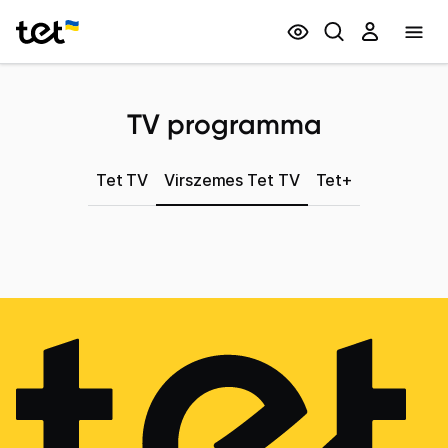
Privātpersonām
Biznesam
TV programma
Tet TV
Virszemes Tet TV
Tet+