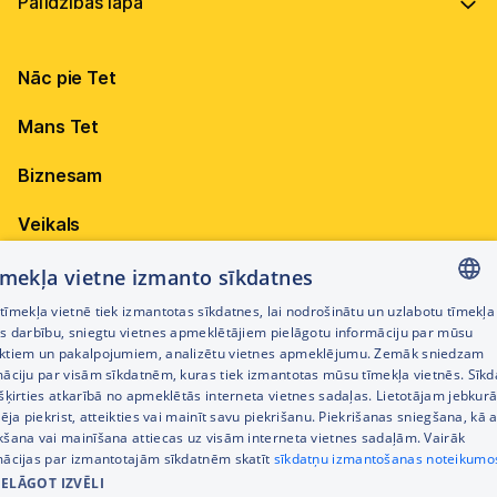
Vadība
Virszemes Tet TV
Internets
Ilgtspēja
Virszemes Tet TV kodi
Nāc pie Tet
Televīzija
Karjera
TV programma
Elektrība
Mobilais internets 15,99 €
Mans Tet
Dokumenti
Pieejamība
Citi jautājumi
Apskati piedāvājumu
Attīstības projekti
Biznesam
Sazināties
Izmēģini 14 dienas bez līgumsoda!
Iepirkumi
Veikals
Privātuma politika
Sīkdatņu iestatījumi
Akcijas
tīmekļa vietne izmanto sīkdatnes
Privātuma politika darbinieku atlases procesā
īmekļa vietnē tiek izmantotas sīkdatnes, lai nodrošinātu un uzlabotu tīmekļa
Citi pakalpojumi
LATVIAN
es darbību, sniegtu vietnes apmeklētājiem pielāgotu informāciju par mūsu
Piekļūstamības paziņojums
ktiem un pakalpojumiem, analizētu vietnes apmeklējumu. Zemāk sniedzam
RUSSIAN
māciju par visām sīkdatnēm, kuras tiek izmantotas mūsu tīmekļa vietnēs. Sīk
Kontakti
šķirties atkarībā no apmeklētās interneta vietnes sadaļas. Lietotājam jebkurā
ENGLISH
Cenrādis
pēja piekrist, atteikties vai mainīt savu piekrišanu. Piekrišanas sniegšana, kā a
kšana vai mainīšana attiecas uz visām interneta vietnes sadaļām. Vairāk
mācijas par izmantotajām sīkdatnēm skatīt
sīkdatņu izmantošanas noteikumo
IELĀGOT IZVĒLI