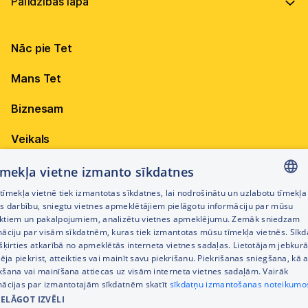
Vadība
Virszemes Tet TV kodi
Internets
Ilgtspēja
TV programma
Nāc pie Tet
Televīzija
Karjera
Pieejamība
Elektrība
Mobilais internets 15,99 €
Mans Tet
Dokumenti
Citi jautājumi
Apskati piedāvājumu
Attīstības projekti
Biznesam
Sazināties
Izmēģini 14 dienas bez līgumsoda!
Iepirkumi
Veikals
Privātuma politika
Sīkdatņu iestatījumi
Akcijas
tīmekļa vietne izmanto sīkdatnes
Privātuma politika darbinieku atlases procesā
īmekļa vietnē tiek izmantotas sīkdatnes, lai nodrošinātu un uzlabotu tīmekļa
Citi pakalpojumi
LATVIAN
es darbību, sniegtu vietnes apmeklētājiem pielāgotu informāciju par mūsu
Piekļūstamības paziņojums
ktiem un pakalpojumiem, analizētu vietnes apmeklējumu. Zemāk sniedzam
RUSSIAN
māciju par visām sīkdatnēm, kuras tiek izmantotas mūsu tīmekļa vietnēs. Sīk
Kontakti
šķirties atkarībā no apmeklētās interneta vietnes sadaļas. Lietotājam jebkurā
ENGLISH
Cenrādis
pēja piekrist, atteikties vai mainīt savu piekrišanu. Piekrišanas sniegšana, kā a
kšana vai mainīšana attiecas uz visām interneta vietnes sadaļām. Vairāk
mācijas par izmantotajām sīkdatnēm skatīt
sīkdatņu izmantošanas noteikumo
IELĀGOT IZVĒLI