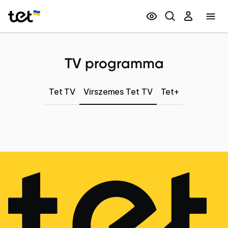
Privātpersonām
Biznesam
TV programma
Tet TV
Virszemes Tet TV
Tet+