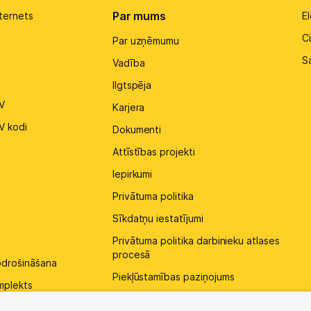
Par mums
ternets
El
Ci
Par uzņēmumu
S
Vadība
Ilgtspēja
V
Karjera
V kodi
Dokumenti
Attīstības projekti
Iepirkumi
Privātuma politika
Sīkdatņu iestatījumi
Privātuma politika darbinieku atlases
procesā
pdrošināšana
Piekļūstamības paziņojums
mplekts
Kontakti