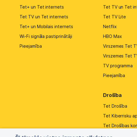
Tet+ un Tet internets
Tet TV un Tet in
Tet TV un Tet internets
Tet TV Lite
Tet+ un Mobilais internets
Netflix
Wi-Fi signāla pastiprinātāji
HBO Max
Pieejamība
Virszemes Tet T
Virszemes Tet T
TV programma
Pieejamība
Drošība
Tet Drošība
Tet Kiberrisku a
Tet Drošības ko