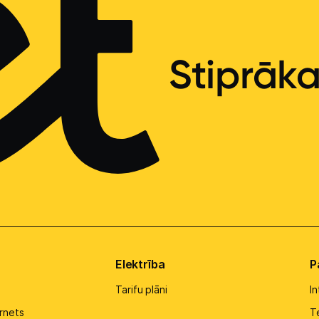
Stiprāk
Elektrība
P
Tarifu plāni
I
rnets
Te