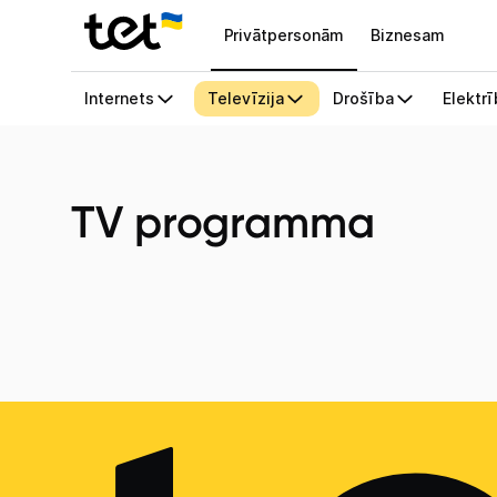
Privātpersonām
Biznesam
TV programma