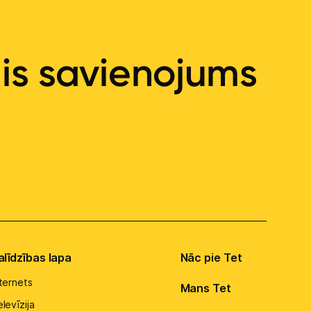
ais savienojums
alīdzības lapa
Nāc pie Tet
nternets
Mans Tet
levīzija