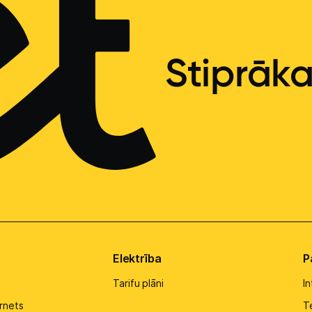
Stiprāk
Elektrība
P
Tarifu plāni
I
rnets
Te