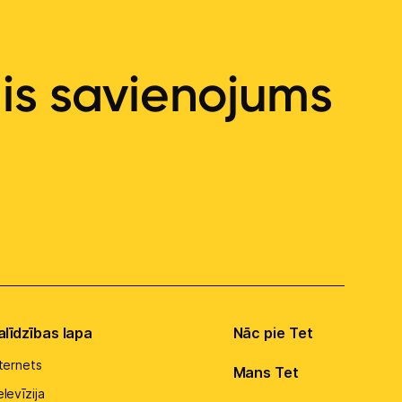
ais savienojums
alīdzības lapa
Nāc pie Tet
nternets
Mans Tet
levīzija