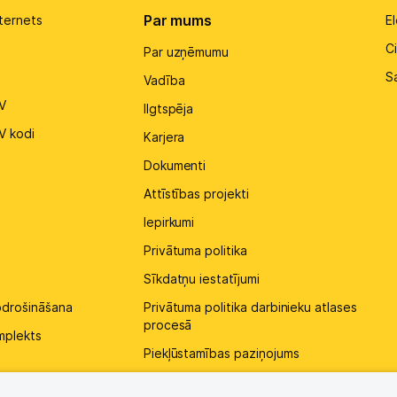
Par mums
ternets
El
Ci
Par uzņēmumu
S
Vadība
V
Ilgtspēja
V kodi
Karjera
Dokumenti
Attīstības projekti
Iepirkumi
Privātuma politika
Sīkdatņu iestatījumi
pdrošināšana
Privātuma politika darbinieku atlases
procesā
mplekts
Piekļūstamības paziņojums
Kontakti