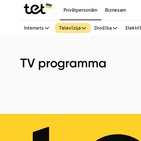
Privātpersonām
Biznesam
TV programma