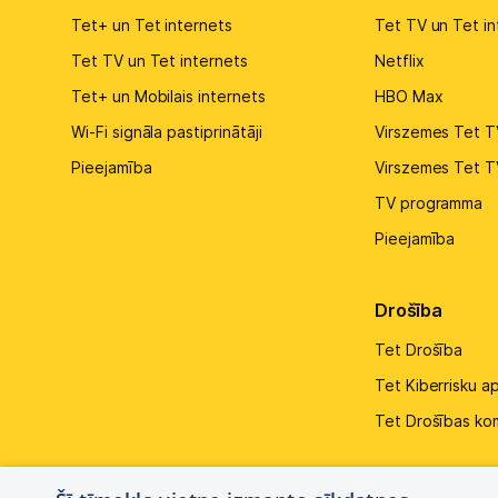
Tet+ un Tet internets
Tet TV un Tet in
Tet TV un Tet internets
Netflix
Tet+ un Mobilais internets
HBO Max
Wi-Fi signāla pastiprinātāji
Virszemes Tet T
Pieejamība
Virszemes Tet T
TV programma
Pieejamība
Drošība
Tet Drošība
Tet Kiberrisku a
Tet Drošības ko