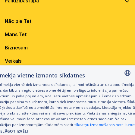
Vadība
Virszemes Tet TV kodi
Internets
Ilgtspēja
TV programma
Nāc pie Tet
Televīzija
Karjera
Pieejamība
Elektrība
Mobilais internets 15,99 €
Mans Tet
Dokumenti
Citi jautājumi
Apskati piedāvājumu
Attīstības projekti
Biznesam
Sazināties
Izmēģini 14 dienas bez līgumsoda!
Iepirkumi
Veikals
Privātuma politika
Sīkdatņu iestatījumi
Akcijas
tīmekļa vietne izmanto sīkdatnes
Privātuma politika darbinieku atlases procesā
īmekļa vietnē tiek izmantotas sīkdatnes, lai nodrošinātu un uzlabotu tīmekļa
Citi pakalpojumi
LATVIAN
es darbību, sniegtu vietnes apmeklētājiem pielāgotu informāciju par mūsu
Piekļūstamības paziņojums
ktiem un pakalpojumiem, analizētu vietnes apmeklējumu. Zemāk sniedzam
RUSSIAN
māciju par visām sīkdatnēm, kuras tiek izmantotas mūsu tīmekļa vietnēs. Sīk
Kontakti
šķirties atkarībā no apmeklētās interneta vietnes sadaļas. Lietotājam jebkurā
ENGLISH
Cenrādis
pēja piekrist, atteikties vai mainīt savu piekrišanu. Piekrišanas sniegšana, kā a
kšana vai mainīšana attiecas uz visām interneta vietnes sadaļām. Vairāk
mācijas par izmantotajām sīkdatnēm skatīt
sīkdatņu izmantošanas noteikumo
IELĀGOT IZVĒLI