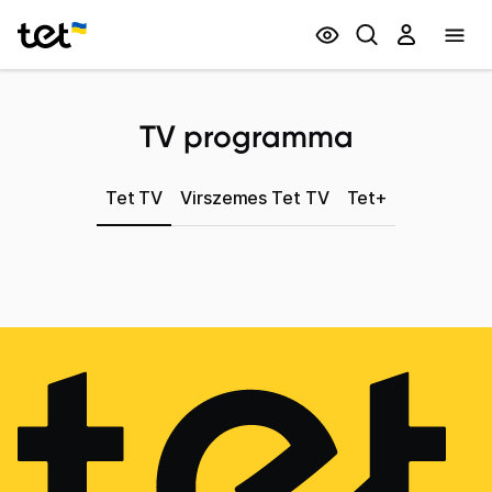
Privātpersonām
Biznesam
TV programma
Tet TV
Virszemes Tet TV
Tet+