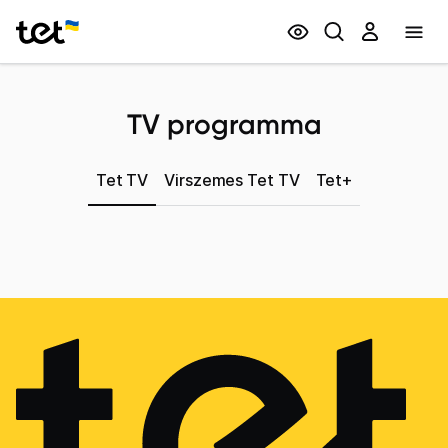
Privātpersonām
Biznesam
TV programma
Tet TV
Virszemes Tet TV
Tet+