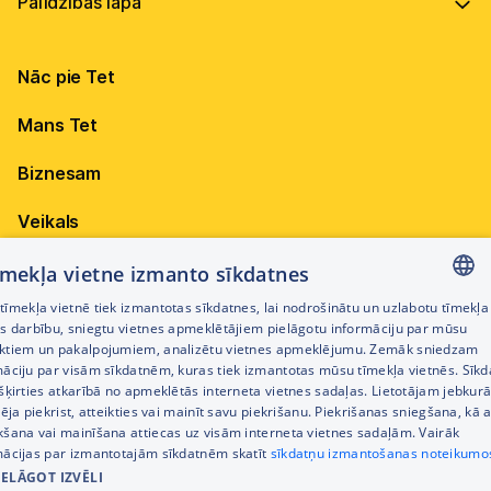
Vadība
Virszemes Tet TV
Internets
Ilgtspēja
Virszemes Tet TV kodi
Nāc pie Tet
Televīzija
Karjera
TV programma
Elektrība
Mobilais internets 15,99 €
Mans Tet
Dokumenti
Pieejamība
Citi jautājumi
Apskati piedāvājumu
Attīstības projekti
Biznesam
Sazināties
Izmēģini 14 dienas bez līgumsoda!
Iepirkumi
Veikals
Privātuma politika
Sīkdatņu iestatījumi
Akcijas
tīmekļa vietne izmanto sīkdatnes
Privātuma politika darbinieku atlases procesā
īmekļa vietnē tiek izmantotas sīkdatnes, lai nodrošinātu un uzlabotu tīmekļa
Citi pakalpojumi
LATVIAN
es darbību, sniegtu vietnes apmeklētājiem pielāgotu informāciju par mūsu
Piekļūstamības paziņojums
ktiem un pakalpojumiem, analizētu vietnes apmeklējumu. Zemāk sniedzam
RUSSIAN
māciju par visām sīkdatnēm, kuras tiek izmantotas mūsu tīmekļa vietnēs. Sīk
Kontakti
šķirties atkarībā no apmeklētās interneta vietnes sadaļas. Lietotājam jebkurā
ENGLISH
Cenrādis
pēja piekrist, atteikties vai mainīt savu piekrišanu. Piekrišanas sniegšana, kā a
kšana vai mainīšana attiecas uz visām interneta vietnes sadaļām. Vairāk
mācijas par izmantotajām sīkdatnēm skatīt
sīkdatņu izmantošanas noteikumo
IELĀGOT IZVĒLI