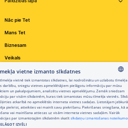
Vadība
Virszemes Tet TV kodi
Internets
Ilgtspēja
TV programma
Nāc pie Tet
Televīzija
Karjera
Pieejamība
Elektrība
Mobilais internets 15,99 €
Mans Tet
Dokumenti
Citi jautājumi
Apskati piedāvājumu
Attīstības projekti
Biznesam
Sazināties
Izmēģini 14 dienas bez līgumsoda!
Iepirkumi
Veikals
Privātuma politika
Sīkdatņu iestatījumi
Akcijas
tīmekļa vietne izmanto sīkdatnes
Privātuma politika darbinieku atlases procesā
īmekļa vietnē tiek izmantotas sīkdatnes, lai nodrošinātu un uzlabotu tīmekļa
Citi pakalpojumi
LATVIAN
es darbību, sniegtu vietnes apmeklētājiem pielāgotu informāciju par mūsu
Piekļūstamības paziņojums
ktiem un pakalpojumiem, analizētu vietnes apmeklējumu. Zemāk sniedzam
RUSSIAN
māciju par visām sīkdatnēm, kuras tiek izmantotas mūsu tīmekļa vietnēs. Sīk
Kontakti
šķirties atkarībā no apmeklētās interneta vietnes sadaļas. Lietotājam jebkurā
ENGLISH
Cenrādis
pēja piekrist, atteikties vai mainīt savu piekrišanu. Piekrišanas sniegšana, kā a
kšana vai mainīšana attiecas uz visām interneta vietnes sadaļām. Vairāk
mācijas par izmantotajām sīkdatnēm skatīt
sīkdatņu izmantošanas noteikumo
IELĀGOT IZVĒLI