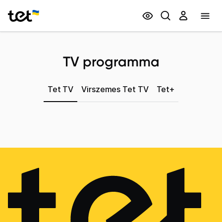
Privātpersonām
Biznesam
TV programma
Tet TV
Virszemes Tet TV
Tet+