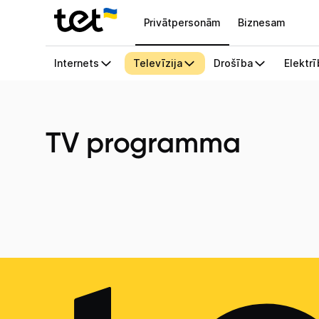
Privātpersonām
Biznesam
TV programma