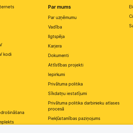
Par mums
ternets
El
Ci
Par uzņēmumu
S
Vadība
Ilgtspēja
V
Karjera
V kodi
Dokumenti
Attīstības projekti
Iepirkumi
Privātuma politika
Sīkdatņu iestatījumi
Privātuma politika darbinieku atlases
procesā
pdrošināšana
Piekļūstamības paziņojums
mplekts
Kontakti