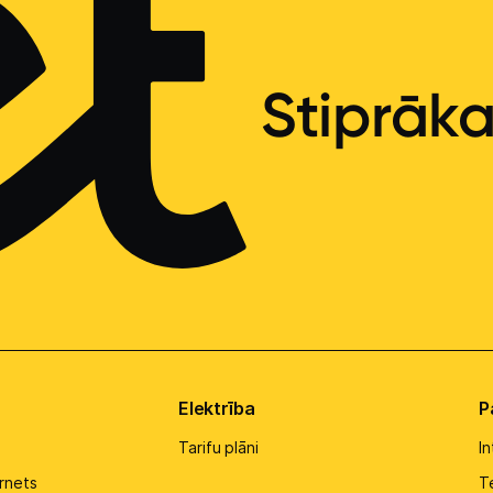
Stiprāk
Elektrība
P
Tarifu plāni
I
rnets
Te