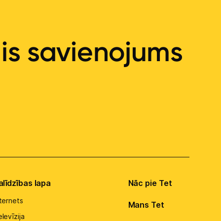
ais savienojums
alīdzības lapa
Nāc pie Tet
nternets
Mans Tet
levīzija