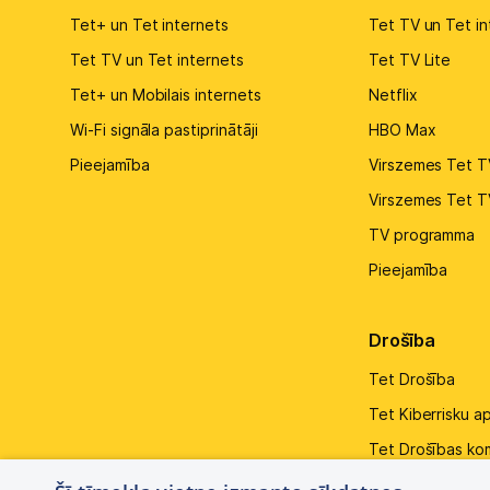
Tet+ un Tet internets
Tet TV un Tet in
Tet TV un Tet internets
Tet TV Lite
Tet+ un Mobilais internets
Netflix
Wi-Fi signāla pastiprinātāji
HBO Max
Pieejamība
Virszemes Tet T
Virszemes Tet T
TV programma
Pieejamība
Drošība
Tet Drošība
Tet Kiberrisku a
Tet Drošības ko