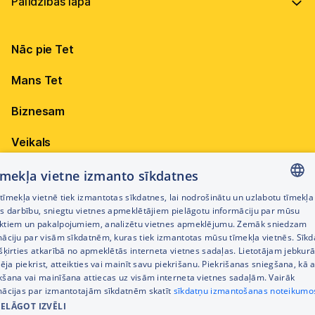
Vadība
Virszemes Tet TV
Internets
Ilgtspēja
Virszemes Tet TV kodi
Nāc pie Tet
Televīzija
Karjera
TV programma
Elektrība
Mobilais internets 15,99 €
Mans Tet
Dokumenti
Pieejamība
Citi jautājumi
Apskati piedāvājumu
Attīstības projekti
Biznesam
Sazināties
Izmēģini 14 dienas bez līgumsoda!
Iepirkumi
Veikals
Privātuma politika
Sīkdatņu iestatījumi
Akcijas
tīmekļa vietne izmanto sīkdatnes
Privātuma politika darbinieku atlases procesā
īmekļa vietnē tiek izmantotas sīkdatnes, lai nodrošinātu un uzlabotu tīmekļa
Citi pakalpojumi
LATVIAN
es darbību, sniegtu vietnes apmeklētājiem pielāgotu informāciju par mūsu
Piekļūstamības paziņojums
ktiem un pakalpojumiem, analizētu vietnes apmeklējumu. Zemāk sniedzam
RUSSIAN
māciju par visām sīkdatnēm, kuras tiek izmantotas mūsu tīmekļa vietnēs. Sīk
Kontakti
šķirties atkarībā no apmeklētās interneta vietnes sadaļas. Lietotājam jebkurā
ENGLISH
Cenrādis
pēja piekrist, atteikties vai mainīt savu piekrišanu. Piekrišanas sniegšana, kā a
kšana vai mainīšana attiecas uz visām interneta vietnes sadaļām. Vairāk
mācijas par izmantotajām sīkdatnēm skatīt
sīkdatņu izmantošanas noteikumo
IELĀGOT IZVĒLI