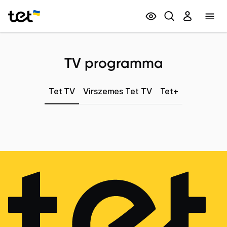
Privātpersonām
Biznesam
TV programma
Tet TV
Virszemes Tet TV
Tet+