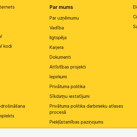
Par mums
ternets
El
Ci
Par uzņēmumu
S
Vadība
V
Ilgtspēja
V kodi
Karjera
Dokumenti
Attīstības projekti
Iepirkumi
Privātuma politika
Sīkdatņu iestatījumi
pdrošināšana
Privātuma politika darbinieku atlases
procesā
mplekts
Piekļūstamības paziņojums
Kontakti