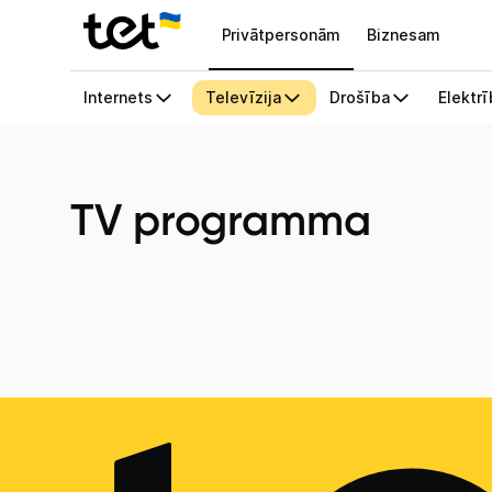
Privātpersonām
Biznesam
TV programma