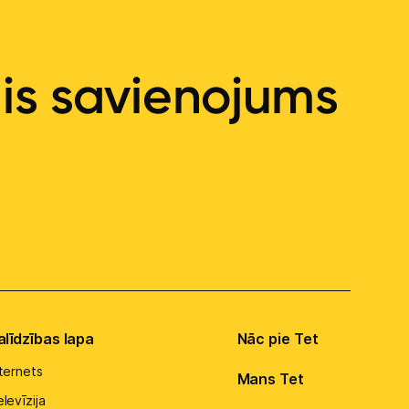
ais savienojums
alīdzības lapa
Nāc pie Tet
nternets
Mans Tet
levīzija