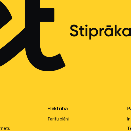
Stiprāk
Elektrība
P
Tarifu plāni
I
rnets
Te