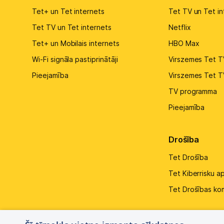
Tet+ un Tet internets
Tet TV un Tet in
Tet TV un Tet internets
Netflix
Tet+ un Mobilais internets
HBO Max
Wi-Fi signāla pastiprinātāji
Virszemes Tet T
Pieejamība
Virszemes Tet T
TV programma
Pieejamība
Drošība
Tet Drošība
Tet Kiberrisku a
Tet Drošības ko