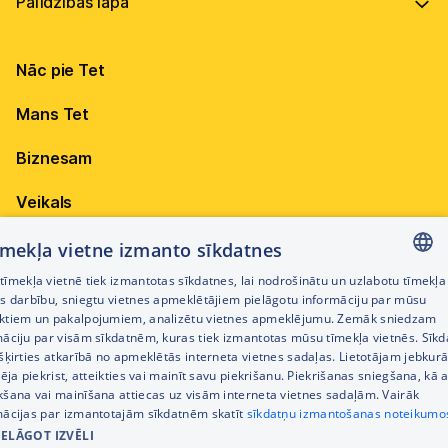
Vadība
Virszemes Tet TV
Internets
Ilgtspēja
Virszemes Tet TV kodi
Nāc pie Tet
Televīzija
Karjera
TV programma
Elektrība
Mobilais internets 15,99 €
Mans Tet
Dokumenti
Pieejamība
Citi jautājumi
Apskati piedāvājumu
Attīstības projekti
Biznesam
Sazināties
Izmēģini 14 dienas bez līgumsoda!
Iepirkumi
Veikals
Privātuma politika
Sīkdatņu iestatījumi
Akcijas
tīmekļa vietne izmanto sīkdatnes
Privātuma politika darbinieku atlases procesā
īmekļa vietnē tiek izmantotas sīkdatnes, lai nodrošinātu un uzlabotu tīmekļa
Citi pakalpojumi
LATVIAN
es darbību, sniegtu vietnes apmeklētājiem pielāgotu informāciju par mūsu
Piekļūstamības paziņojums
ktiem un pakalpojumiem, analizētu vietnes apmeklējumu. Zemāk sniedzam
RUSSIAN
māciju par visām sīkdatnēm, kuras tiek izmantotas mūsu tīmekļa vietnēs. Sīk
Kontakti
šķirties atkarībā no apmeklētās interneta vietnes sadaļas. Lietotājam jebkurā
ENGLISH
Cenrādis
pēja piekrist, atteikties vai mainīt savu piekrišanu. Piekrišanas sniegšana, kā a
kšana vai mainīšana attiecas uz visām interneta vietnes sadaļām. Vairāk
mācijas par izmantotajām sīkdatnēm skatīt
sīkdatņu izmantošanas noteikumo
IELĀGOT IZVĒLI