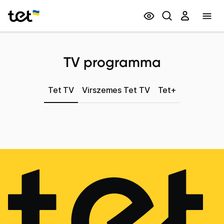
Privātpersonām
Biznesam
TV programma
Tet TV
Virszemes Tet TV
Tet+