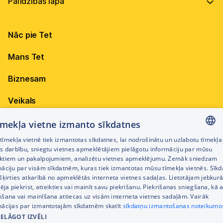
Vadība
Virszemes Tet TV kodi
Internets
Ilgtspēja
TV programma
Nāc pie Tet
Televīzija
Karjera
Pieejamība
Elektrība
Mobilais internets 15,99 €
Mans Tet
Dokumenti
Citi jautājumi
Apskati piedāvājumu
Attīstības projekti
Biznesam
Sazināties
Izmēģini 14 dienas bez līgumsoda!
Iepirkumi
Veikals
Privātuma politika
Sīkdatņu iestatījumi
Akcijas
tīmekļa vietne izmanto sīkdatnes
Privātuma politika darbinieku atlases procesā
īmekļa vietnē tiek izmantotas sīkdatnes, lai nodrošinātu un uzlabotu tīmekļa
Citi pakalpojumi
LATVIAN
es darbību, sniegtu vietnes apmeklētājiem pielāgotu informāciju par mūsu
Piekļūstamības paziņojums
ktiem un pakalpojumiem, analizētu vietnes apmeklējumu. Zemāk sniedzam
RUSSIAN
māciju par visām sīkdatnēm, kuras tiek izmantotas mūsu tīmekļa vietnēs. Sīk
Kontakti
šķirties atkarībā no apmeklētās interneta vietnes sadaļas. Lietotājam jebkurā
ENGLISH
Cenrādis
pēja piekrist, atteikties vai mainīt savu piekrišanu. Piekrišanas sniegšana, kā a
kšana vai mainīšana attiecas uz visām interneta vietnes sadaļām. Vairāk
mācijas par izmantotajām sīkdatnēm skatīt
sīkdatņu izmantošanas noteikumo
IELĀGOT IZVĒLI