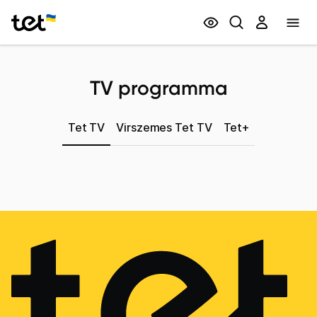
Privātpersonām
Biznesam
TV programma
Tet TV
Virszemes Tet TV
Tet+