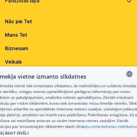
Vadība
Virszemes Tet TV kodi
Internets
Ilgtspēja
TV programma
Nāc pie Tet
Televīzija
Karjera
Pieejamība
Elektrība
Mobilais internets 15,99 €
Mans Tet
Dokumenti
Citi jautājumi
Apskati piedāvājumu
Attīstības projekti
Biznesam
Sazināties
Izmēģini 14 dienas bez līgumsoda!
Iepirkumi
Veikals
Privātuma politika
Sīkdatņu iestatījumi
Akcijas
tīmekļa vietne izmanto sīkdatnes
Privātuma politika darbinieku atlases procesā
īmekļa vietnē tiek izmantotas sīkdatnes, lai nodrošinātu un uzlabotu tīmekļa
Citi pakalpojumi
LATVIAN
es darbību, sniegtu vietnes apmeklētājiem pielāgotu informāciju par mūsu
Piekļūstamības paziņojums
ktiem un pakalpojumiem, analizētu vietnes apmeklējumu. Zemāk sniedzam
RUSSIAN
māciju par visām sīkdatnēm, kuras tiek izmantotas mūsu tīmekļa vietnēs. Sīk
Kontakti
šķirties atkarībā no apmeklētās interneta vietnes sadaļas. Lietotājam jebkurā
ENGLISH
Cenrādis
pēja piekrist, atteikties vai mainīt savu piekrišanu. Piekrišanas sniegšana, kā a
kšana vai mainīšana attiecas uz visām interneta vietnes sadaļām. Vairāk
mācijas par izmantotajām sīkdatnēm skatīt
sīkdatņu izmantošanas noteikumo
IELĀGOT IZVĒLI