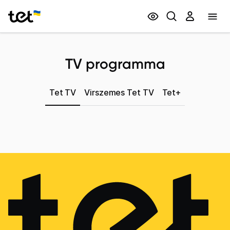
Privātpersonām
Biznesam
TV programma
Tet TV
Virszemes Tet TV
Tet+