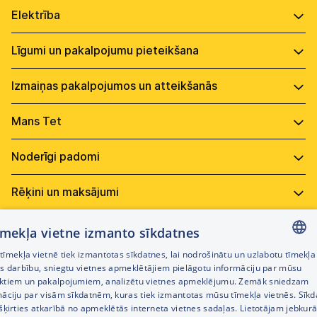
Tet internets
Papildu saturs
Mobilais internets
Virszemes Tet TV
Tarifu plāni
Papildus pakalpojumi
Skaitītāju rādījumi
Tet Kiberrisku apdrošināšana
Pakalpojumu pieteikšana, ierīkošana
Pārskats un cenas
Līgumi
Elektrotīkla kvalitāte
Izmaiņas pakalpojumos
Saziņas veidi un atļaujas
Neto sistēma
Maiņa, pārvietošana vai pārreģistrācija
Mans Tet lietošana
Nosacījumi un norēķini
Lietotājvārds un parole
Saziņa ar Tet
Profila informācija
Datu drošība
Jautājumu uzdošana
Rēķina saturs
Personas datu apstrāde
tīmekļa vietne izmanto sīkdatnes
Rēķinu saņemšanas veidi
Tehnikas aizsardzība (negaiss)
Tet Drošība (Bitdefender)
īmekļa vietnē tiek izmantotas sīkdatnes, lai nodrošinātu un uzlabotu tīmekļa
Rēķina apmaksa
LATVIAN
es darbību, sniegtu vietnes apmeklētājiem pielāgotu informāciju par mūsu
Rakšanas darbi
Mobile Security priekš Android
ktiem un pakalpojumiem, analizētu vietnes apmeklējumu. Zemāk sniedzam
Parāds
Lietošana
RUSSIAN
māciju par visām sīkdatnēm, kuras tiek izmantotas mūsu tīmekļa vietnēs. Sīk
Tet Kiberrisku apdrošināšana
SIN un avansa atmaksa
šķirties atkarībā no apmeklētās interneta vietnes sadaļas. Lietotājam jebkurā
Papildpakalpojumi
ENGLISH