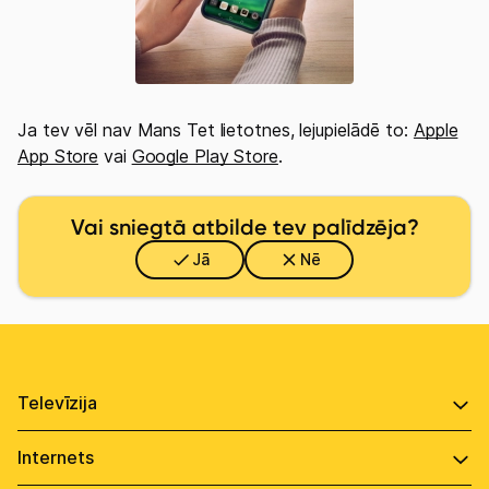
Uz Tet.lv
Ja tev vēl nav Mans Tet lietotnes, lejupielādē to:
Apple
App Store
vai
Google Play Store
.
Tet+
Tet TV