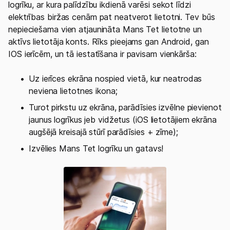
logrīku, ar kura palīdzību ikdienā varēsi sekot līdzi
elektrības biržas cenām pat neatverot lietotni. Tev būs
nepieciešama vien atjaunināta Mans Tet lietotne un
aktīvs lietotāja konts. Rīks pieejams gan Android, gan
IOS ierīcēm, un tā iestatīšana ir pavisam vienkārša: